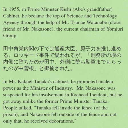
In 1955, in Prime Minister Kishi (Abe's grandfather)
Cabinet, he became the top of Science and Technology
Agency through the help of Mr. Tsunae Watanabe (close
friend of Mr. Nakasone), the current chairman of Yomiuri
Group.
田中角栄内閣の下では通産大臣、原子力を推し進め
る。ロッキード事件で疑われるが、「刑務所の塀の
内側に堕ちたのが田中、外側に堕ち勲章までもらっ
たのが中曽根」と揶揄された。
In Mr. Kakuei Tanaka's cabinet, he promoted nuclear
power as the Minister of Industry. Mr. Nakasone was
suspected for his involvement in Rocheed Incident, but he
got away unlike the former Prime Minister Tanaka.
People talked, "Tanaka fell inside the fence (of the
prison), and Nakasone fell outside of the fence and not
only that, he received decorations."