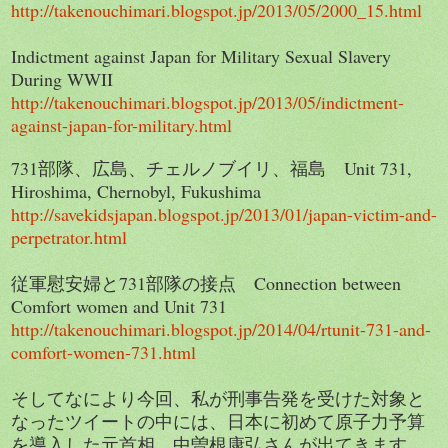
http://takenouchimari.blogspot.jp/2013/05/2000_15.html
Indictment against Japan for Military Sexual Slavery
During WWII
http://takenouchimari.blogspot.jp/2013/05/indictment-
against-japan-for-military.html
731部隊、広島、チェルノブイリ、福島 Unit 731,
Hiroshima, Chernobyl, Fukushima
http://savekidsjapan.blogspot.jp/2013/01/japan-victim-and-
perpetrator.html
従軍慰安婦と731部隊の接点 Connection between
Comfort women and Unit 731
http://takenouchimari.blogspot.jp/2014/04/rtunit-731-and-
comfort-women-731.html
そしてなにより今回、私が刑事告発を受けた対象と
なったツイートの中には、日本に初めて原子力予算
を導入した元首相、中曽根康弘さんが出てきます。