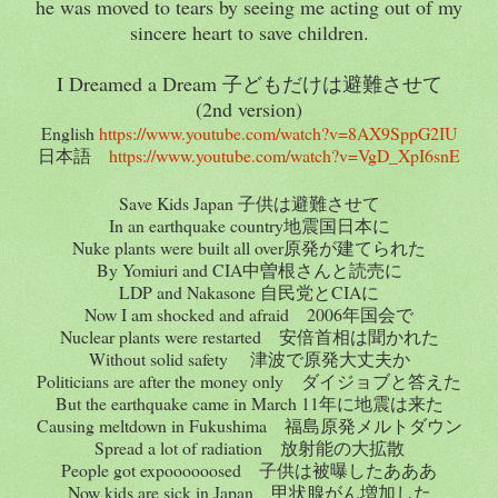
he was moved to tears by seeing me acting out of my
sincere heart to save children.
I Dreamed a Dream 子どもだけは避難させて
(2nd version)
English
https://www.youtube.com/watch?v=8AX9SppG2IU
日本語
https://www.youtube.com/watch?v=VgD_XpI6snE
Save Kids Japan 子供は避難させて
In an earthquake country地震国日本に
Nuke plants were built all over原発が建てられた
By Yomiuri and CIA中曽根さんと読売に
LDP and Nakasone 自民党とCIAに
Now I am shocked and afraid 2006年国会で
Nuclear plants were restarted 安倍首相は聞かれた
Without solid safety 津波で原発大丈夫か
Politicians are after the money only ダイジョブと答えた
But the earthquake came in March 11年に地震は来た
Causing meltdown in Fukushima 福島原発メルトダウン
Spread a lot of radiation 放射能の大拡散
People got expoooooosed 子供は被曝したあああ
Now kids are sick in Japan 甲状腺がん増加した