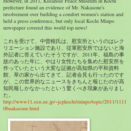
However, in 2011, Kusanoie Peace Museum in Kochi
prefecture found an evidence of Mr. Nakasone's
involvement over building a comfort women's station and
held a press conference, but only local Kochi Minpo
newspaper covered this world top news!
これを受けて、中曽根氏は、慰安所というのはレク
リエーション施設であり、従軍慰安所ではないと海
外記者に答えていたそうですが、2011年、福島の事
故のあった年に、やはり女性たちを集めた慰安所を
作っていたという大変な証拠が高知県の平和資料
館、草の家から出てきて、記者会見も行ったのです
が、この世界的なニュースをきちんと報じたのが高
知民報しかなかったという驚くべき現象がありまし
た。
http://www11.ocn.ne.jp/~jcpkochi/minpo/topic/2011/1111
06nakasone.html