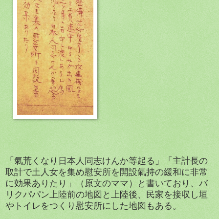
「氣荒くなり日本人同志けんか等起る」「主計長の
取計で土人女を集め慰安所を開設氣持の緩和に非常
に効果ありたり」（原文のママ）と書いており、バ
リクパパン上陸前の地図と上陸後、民家を接収し垣
やトイレをつくり慰安所にした地図もある。