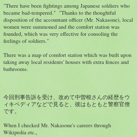
"There have been fightings among Japanese soldiers who
became bad-tempered." "Thanks to the thoughtful
disposition of the accountant officer (Mr. Nakasone), local
women were summoned and the comfort station was
founded, which was very effective for consoling the
feelings of soldiers."
There was a map of comfort station which was built upon
taking away local residents' houses with extra fences and
bathrooms.
今回刑事告訴を受け、改めて中曽根さんの経歴をウ
ィキペディアなどで見ると、彼はもともと警察官僚
です。
When I checked Mr. Nakasone's careers through
Wikipedia etc.,