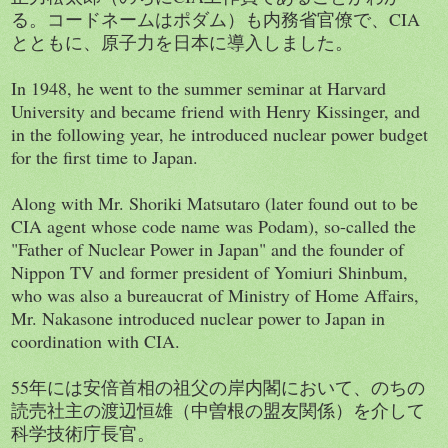
る。コードネームはポダム）も内務省官僚で、CIA
とともに、原子力を日本に導入しました。
In 1948, he went to the summer seminar at Harvard
University and became friend with Henry Kissinger, and
in the following year, he introduced nuclear power budget
for the first time to Japan.
Along with Mr. Shoriki Matsutaro (later found out to be
CIA agent whose code name was Podam), so-called the
"Father of Nuclear Power in Japan" and the founder of
Nippon TV and former president of Yomiuri Shinbum,
who was also a bureaucrat of Ministry of Home Affairs,
Mr. Nakasone introduced nuclear power to Japan in
coordination with CIA.
55年には安倍首相の祖父の岸内閣において、のちの
読売社主の渡辺恒雄（中曽根の盟友関係）を介して
科学技術庁長官。