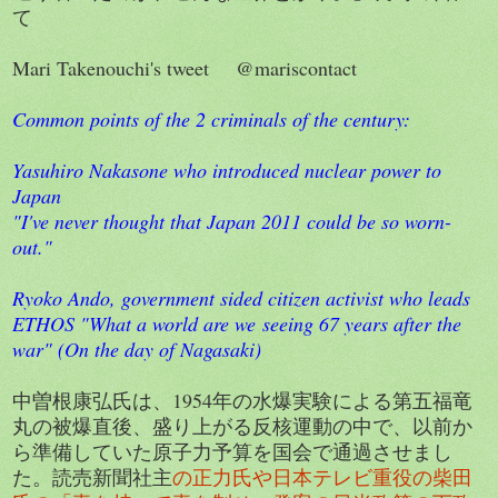
て
Mari Takenouchi's tweet @mariscontact
Common points of the 2 criminals of the century:
Yasuhiro Nakasone who introduced nuclear power to
Japan
"I've never thought that Japan 2011 could be so worn-
out."
Ryoko Ando, government sided citizen activist who leads
ETHOS "What a world are we seeing 67 years after the
war" (On the day of Nagasaki)
中曽根康弘氏は、1954年の水爆実験による第五福竜
丸の被爆直後、盛り上がる反核運動の中で、以前か
ら準備していた原子力予算を国会で通過させまし
た。読売新聞社主
の正力氏や日本テレビ重役の柴田