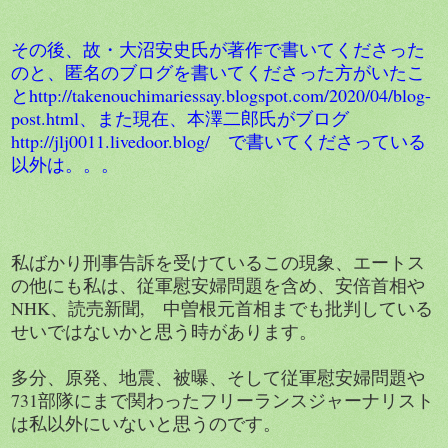
その後、故・大沼安史氏が著作で書いてくださった
のと、匿名のブログを書いてくださった方がいたこ
とhttp://takenouchimariessay.blogspot.com/2020/04/blog-
post.html、また現在、本澤二郎氏がブログ
http://jlj0011.livedoor.blog/ で書いてくださっている
以外は。。。
私ばかり刑事告訴を受けているこの現象、エートス
の他にも私は、従軍慰安婦問題を含め、安倍首相や
NHK、読売新聞, 中曽根元首相までも批判している
せいではないかと思う時があります。
多分、原発、地震、被曝、そして従軍慰安婦問題や
731部隊にまで関わったフリーランスジャーナリスト
は私以外にいないと思うのです。