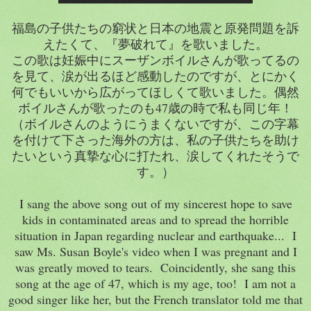
福島の子供たちの窮状と日本の地震と原発問題を訴
えたくて、『夢破れて』を歌いました。
この歌は妊娠中にスーザンボイルさんが歌ってるの
を見て、涙が出るほど感動したのですが、とにかく
何でもいいから広がってほしくて歌いました。偶然
ボイルさんが歌ったのも47歳の時で私も同じ年！
（ボイルさんのようにうまくないですが、この字幕
を付けて下さった海外の方は、私の子供たちを助け
たいという真摯な心に打たれ、涙してくれたそうで
す。）
I sang the above song out of my sincerest hope to save
kids in contaminated areas and to spread the horrible
situation in Japan regarding nuclear and earthquake... I
saw Ms. Susan Boyle's video when I was pregnant and I
was greatly moved to tears. Coincidently, she sang this
song at the age of 47, which is my age, too! I am not a
good singer like her, but the French translator told me that