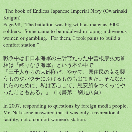
The book of Endless Japanese Imperial Navy (Owarinaki
Kaigun)
Page 98; "The battalion was big with as many as 3000
soldiers. Some came to be indulged in raping indigenous
women or gambling. For them, I took pains to build a
comfort station."
戦争中は旧日本海軍の主計官だった中曽根康弘元首
相は『終りなき海軍』という本の中で
「三千人からの大部隊だ。やがて、原住民の女を襲
うものやバクチにふけるものも出てきた。そんなか
れらのために、私は苦心して、慰安所をつくってや
ったこともある。」（同書第一刷九八頁）
In 2007, responding to questions by foreign media people,
Mr. Nakasone answered that it was only a recreational
facility, not a comfort women's station.