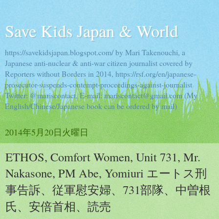
Save Kids Japan & World
https://savekidsjapan.blogspot.com/ by Mari Takenouchi, a
Japanese anti-nuclear & anti-war citizen journalist covered by
Reporters without Borders in 2014, https://rsf.org/en/japanese-
prosecutor-suspends-contempt-proceedings-against-journalist
Twitter: @mariscontact, E-mail: mariscontact@gmail.com (My
English/Chinese/Japanese book can be ordered by mail)
2014年5月20日火曜日
ETHOS, Comfort Women, Unit 731, Mr.
Nakasone, PM Abe, Yomiuri エートス刑
事告訴、従軍慰安婦、731部隊、中曽根
氏、安倍首相、読売