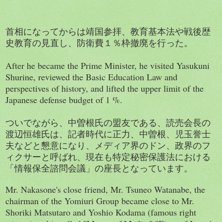
首相になってからは靖国参拝、教育基本法や戦後歴
史教育の見直し、防衛費１％枠撤廃を行った。
After he became the Prime Minister, he visited Yasukuni
Shurine, reviewed the Basic Education Law and
perspectives of history, and lifted the upper limit of the
Japanese defense budget of 1 %.
ついでながら、中曽根氏の盟友である、読売会長の
渡辺恒雄氏は、記者時代に正力、中曽根、児玉誉士
夫などと懇意になり、メディア界のドン、政界のフ
ィクサーと呼ばれ、現在も特定秘密保護法における
「情報保全諮問会議」の座長となっています。
Mr. Nakasone's close friend, Mr. Tsuneo Watanabe, the
chairman of the Yomiuri Group became close to Mr.
Shoriki Matsutaro and Yoshio Kodama (famous right