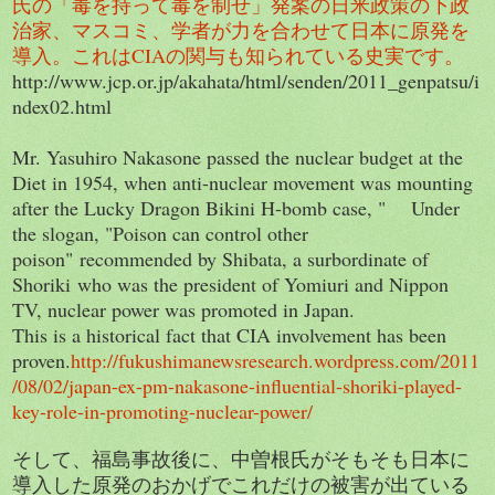
氏の「毒を持って毒を制せ」発案の日米政策の下政
治家、マスコミ、学者が力を合わせて日本に原発を
導入。これ
は
CIAの関与も知られている史実です。
http://www.jcp.or.jp/akahata/html/senden/2011_genpatsu/i
ndex02.html
Mr. Yasuhiro Nakasone passed the nuclear budget at the
Diet in 1954, when anti-nuclear movement was mounting
after the Lucky Dragon Bikini H-bomb case, " Under
the slogan, "Poison can control other
poison" recommended by Shibata, a surbordinate of
Shoriki who was the president of Yomiuri and Nippon
TV, nuclear power was promoted in Japan.
This is a historical fact that CIA involvement has been
proven.
http://fukushimanewsresearch.wordpress.com/2011
/08/02/japan-ex-pm-nakasone-influential-shoriki-played-
key-role-in-promoting-nuclear-power/
そして、福島事故後に、中曽根氏がそもそも日本に
導入した原発のおかげでこれだけの被害が出ている