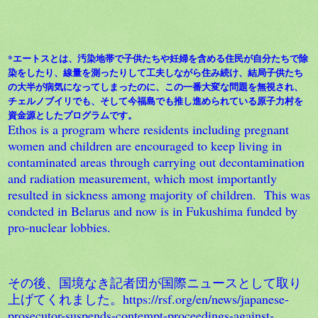
*エートスとは、汚染地帯で子供たちや妊婦を含める住民が自分たちで除
染をしたり、線量を測ったりして工夫しながら住み続け、結局子供たち
の大半が病気になってしまったのに、この一番大変な問題を無視され、
チェルノブイリでも、そして今福島でも推し進められている原子力村を
資金源としたプログラムです。
Ethos is a program where residents including pregnant
women and children are encouraged to keep living in
contaminated areas through carrying out decontamination
and radiation measurement, which most importantly
resulted in sickness among majority of children. This was
condcted in Belarus and now is in Fukushima funded by
pro-nuclear lobbies.
その後、国境なき記者団が国際ニュースとして取り
上げてくれました。https://rsf.org/en/news/japanese-
prosecutor-suspends-contempt-proceedings-against-