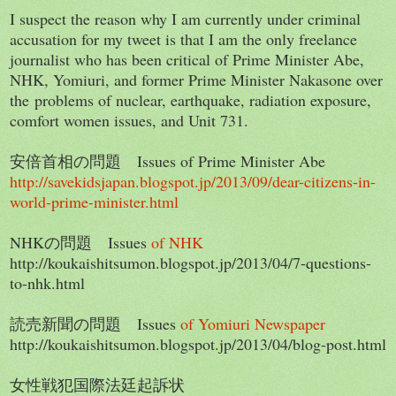
I suspect the reason why I am currently under criminal
accusation for my tweet is that I am the only freelance
journalist who has been critical of Prime Minister Abe,
NHK, Yomiuri, and former Prime Minister Nakasone over
the problems of nuclear, earthquake, radiation exposure,
comfort women issues, and Unit 731.
安倍首相の問題 Issues of Prime Minister Abe
http://savekidsjapan.blogspot.jp/2013/09/dear-citizens-in-
world-prime-minister.html
NHKの問題 Issues
of NHK
http://koukaishitsumon.blogspot.jp/2013/04/7-questions-
to-nhk.html
読売新聞の問題 Issues
of Yomiuri Newspaper
http://koukaishitsumon.blogspot.jp/2013/04/blog-post.html
女性戦犯国際法廷起訴状