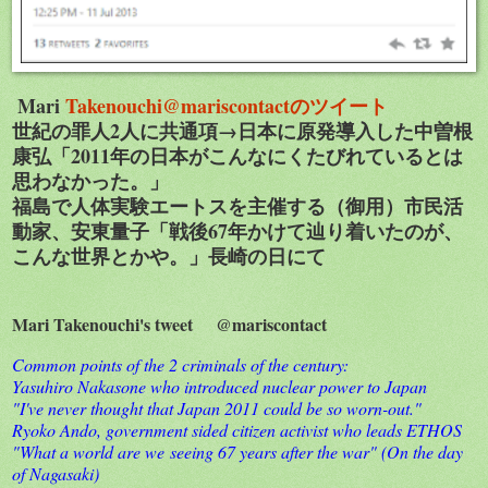
Mari
Takenouchi@mariscontactのツイート
世紀の罪人2人に共通項→日本に原発導入した中曽根
康弘「2011年の日本がこんなにくたびれているとは
思わなかった。」
福島で人体実験エートスを主催する（御用）市民活
動家、安東量子「戦後67年かけて辿り着いたのが、
こんな世界とかや。」長崎の日にて
Mari Takenouchi's tweet @mariscontact
Common points of the 2 criminals of the century:
Yasuhiro Nakasone who introduced nuclear power to Japan
"I've never thought that Japan 2011 could be so worn-out."
Ryoko Ando, government sided citizen activist who leads ETHOS
"What a world are we seeing 67 years after the war" (On the day
of Nagasaki)