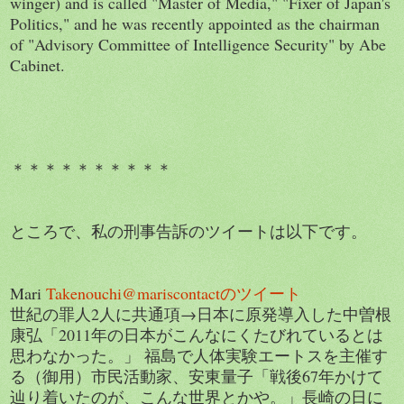
winger) and is called "Master of Media," "Fixer of Japan's
Politics," and he was recently appointed as the chairman
of "Advisory Committee of Intelligence Security" by Abe
Cabinet.
＊＊＊＊＊＊＊＊＊＊
ところで、私の刑事告訴のツイートは以下です。
Mari
Takenouchi@mariscontactのツイート
世紀の罪人2人に共通項→日本に原発導入した中曽根
康弘「2011年の日本がこんなにくたびれているとは
思わなかった。」 福島で人体実験エートスを主催す
る（御用）市民活動家、安東量子「戦後67年かけて
辿り着いたのが、こんな世界とかや。」長崎の日に